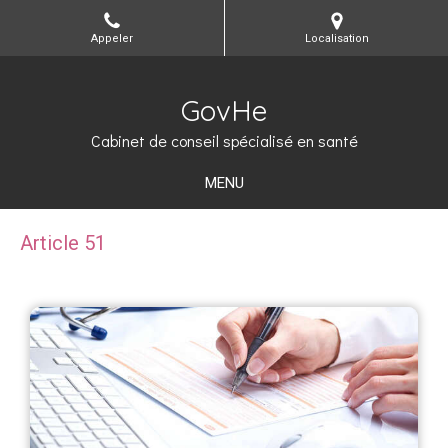
Appeler
Localisation
GovHe
Cabinet de conseil spécialisé en santé
MENU
Article 51